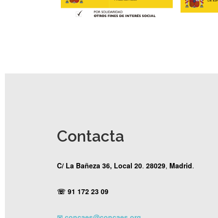
Contacta
C/ La Bañeza 36, Local 20
.
28029
,
Madrid
.
☏
91 172 23 09
✉
concaes@concaes.org