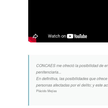
CONCAES me ofreció la posibilidad de entr
penitenciaria...
En definitiva, las posibilidades que ofrec
personas afectadas por el delito; y este 
Plácido Mejías